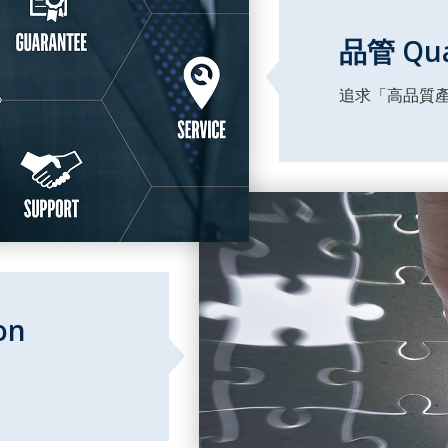
品管 Qual
追求「高品質
on
。