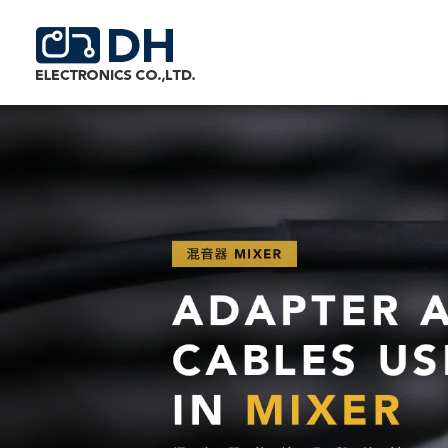
Additionally, paste this code immediately after the opening 